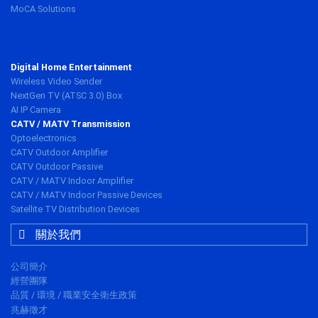
MoCA Solutions
Digital Home Entertainment
Wireless Video Sender
NextGen TV (ATSC 3.0) Box
AI IP Camera
CATV / MATV Transmission
Optoelectronics
CATV Outdoor Amplifier
CATV Outdoor Passive
CATV / MATV Indoor Amplifier
CATV / MATV Indoor Passive Devices
Satellite TV Distribution Devices
關於我們
公司簡介
經營團隊
品質 / 環境 / 職業安全衛生政策
兆赫徵才