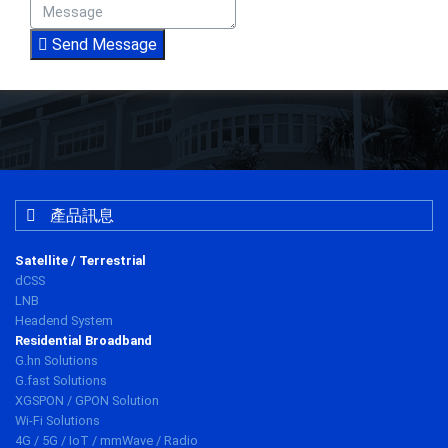
Send Message
產品訊息
Satellite / Terrestrial
dCSS
LNB
Headend System
Residential Broadband
G.hn Solutions
G.fast Solutions
XGSPON / GPON Solution
Wi-Fi Solutions
4G / 5G / IoT / mmWave / Radio